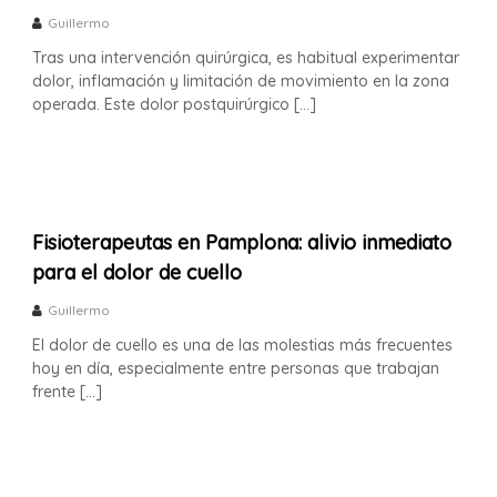
a
s
Guillermo
t
t
e
Tras una intervención quirúrgica, es habitual experimentar
i
o
dolor, inflamación y limitación de movimiento en la zona
a
p
operada. Este dolor postquirúrgico […]
a
F
t
e
i
r
a
F
n
e
a
r
Fisioterapeutas en Pamplona: alivio inmediato
n
n
para el dolor de cuello
a
d
n
o
Guillermo
d
F
o
El dolor de cuello es una de las molestias más frecuentes
F
u
hoy en día, especialmente entre personas que trabajan
u
e
frente […]
e
n
n
t
t
e
e
s
s
e