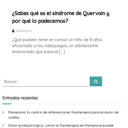
¿Sabes qué es el síndrome de Quervain y
por qué lo padecemos?
Guillermo
¿Qué pueden tener en común un niño de 8 años
aficionado a los videojuegos, un adolescente
enamorado que pasa el […]
B
B
u
u
s
s
c
a
c
Entradas recientes
r
a
r
Pamplona: tu centro de referencia en fisioterapia para el dolor de
:
rodilla
Dolor postquirúrgico: cómo la fisioterapia en Pamplona puede