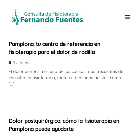
S
C
a
C
o
l
o
n
t
n
s
a
s
u
r
l
u
a
t
Pamplona: tu centro de referencia en
l
l
a
fisioterapia para el dolor de rodilla
t
d
c
e
a
o
F
Guillermo
n
F
i
t
El dolor de rodilla es una de las causas más frecuentes de
i
s
e
consulta en fisioterapia, tanto en personas activas como
i
s
n
o
[…]
i
t
i
o
e
d
r
s
o
a
t
p
e
i
Dolor postquirúrgico: cómo la fisioterapia en
a
o
y
Pamplona puede ayudarte
p
O