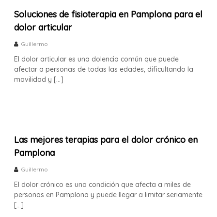
n
Soluciones de fisioterapia en Pamplona para el
P
a
dolor articular
m
p
Guillermo
l
El dolor articular es una dolencia común que puede
o
n
afectar a personas de todas las edades, dificultando la
a
movilidad y […]
Las mejores terapias para el dolor crónico en
Pamplona
Guillermo
El dolor crónico es una condición que afecta a miles de
personas en Pamplona y puede llegar a limitar seriamente
[…]