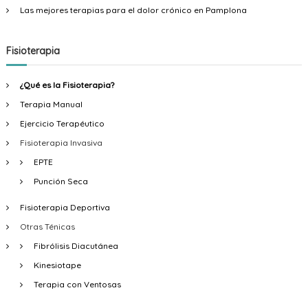
n
Las mejores terapias para el dolor crónico en Pamplona
d
Fisioterapia
e
¿Qué es la Fisioterapia?
e
Terapia Manual
Ejercicio Terapéutico
n
Fisioterapia Invasiva
EPTE
t
Punción Seca
r
Fisioterapia Deportiva
a
Otras Ténicas
Fibrólisis Diacutánea
d
Kinesiotape
Terapia con Ventosas
a