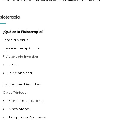
n
a
n
d
n
d
isioterapia
o
d
o
F
o
F
¿Qué es la Fisioterapia?
i
F
u
Terapia Manual
s
u
e
Ejercicio Terapéutico
Fisioterapia Invasiva
i
e
n
EPTE
o
n
t
Punción Seca
t
t
e
e
e
s
Fisioterapia Deportiva
r
s
E
Otras Ténicas
Fibrólisis Diacutánea
a
F
c
Kinesiotape
p
i
h
Terapia con Ventosas
i
s
e
a
i
v