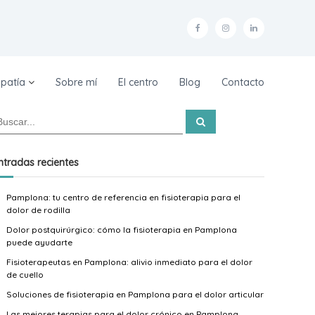
F
I
L
a
n
i
c
s
n
patía
Sobre mí
El centro
Blog
Contacto
e
t
k
b
a
e
B
u
o
g
d
s
c
o
r
i
a
ntradas recientes
r
k
a
n
Pamplona: tu centro de referencia en fisioterapia para el
–
m
–
dolor de rodilla
F
–
F
Dolor postquirúrgico: cómo la fisioterapia en Pamplona
e
F
e
puede ayudarte
r
e
r
Fisioterapeutas en Pamplona: alivio inmediato para el dolor
de cuello
n
r
n
Soluciones de fisioterapia en Pamplona para el dolor articular
a
n
a
Las mejores terapias para el dolor crónico en Pamplona