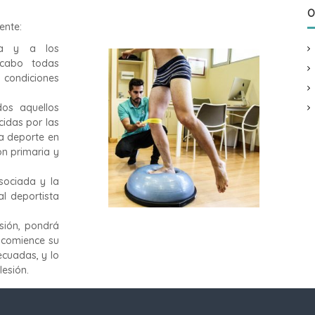
O
ente:
va y a los
 cabo todas
 condiciones
dos aquellos
cidas por las
da deporte en
ón primaria y
asociada y la
l deportista
esión, pondrá
 comience su
ecuadas, y lo
lesión.