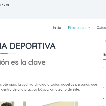
9 40 88
Inicio
Fisioterapia
Osteo
B
IA DEPORTIVA
u
s
c
E
a
ón es la clave
r
:
isioterapia, la cual va dirigida a todas aquellas personas que
 dentro de una práctica básica, amateur o de élite.