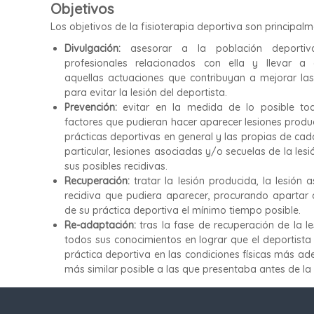
t
Objetivos
d
e
o
Los objetivos de la fisioterapia deportiva son principalm
s
F
Divulgación:
asesorar a la población deporti
u
profesionales relacionados con ella y llevar a
e
aquellas actuaciones que contribuyan a mejorar las
n
para evitar la lesión del deportista.
t
Prevención:
evitar en la medida de lo posible to
e
factores que pudieran hacer aparecer lesiones produ
s
prácticas deportivas en general y las propias de ca
e
particular, lesiones asociadas y/o secuelas de la lesi
n
sus posibles recidivas.
P
Recuperación:
tratar la lesión producida, la lesión 
a
recidiva que pudiera aparecer, procurando apartar a
m
de su práctica deportiva el mínimo tiempo posible.
p
Re-adaptación:
tras la fase de recuperación de la l
l
todos sus conocimientos en lograr que el deportista
o
práctica deportiva en las condiciones físicas más ad
n
más similar posible a las que presentaba antes de la 
a