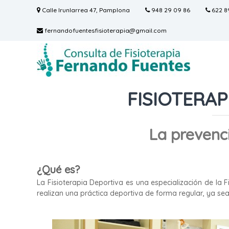
S
Calle Irunlarrea 47, Pamplona
948 29 09 86
622 8
a
l
fernandofuentesfisioterapia@gmail.com
t
C
C
a
o
o
r
n
a
n
s
l
s
u
c
FISIOTERAP
u
l
o
l
t
n
t
a
t
La prevenci
a
d
e
F
e
n
F
i
i
i
d
s
¿Qué es?
s
o
i
La Fisioterapia Deportiva es una especialización de la F
i
o
realizan una práctica deportiva de forma regular, ya sea
o
s
t
t
e
r