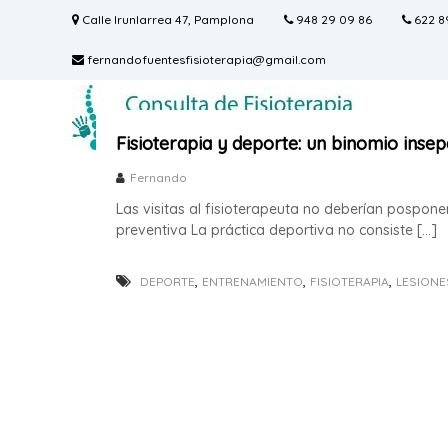
S
Calle Irunlarrea 47, Pamplona
948 29 09 86
622 8
a
l
fernandofuentesfisioterapia@gmail.com
t
C
C
a
o
o
r
n
a
n
Fisioterapia y deporte: un binomio inse
s
l
s
u
c
Fernando
u
l
o
l
Las visitas al fisioterapeuta no deberían pospone
t
n
preventiva La práctica deportiva no consiste […]
t
a
t
a
d
e
F
e
,
,
,
n
DEPORTE
ENTRENAMIENTO
FISIOTERAPIA
LESIONE
F
i
i
i
d
s
s
o
i
i
o
o
s
t
t
e
r