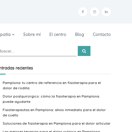
F
I
L
a
n
i
c
s
n
patía
Sobre mí
El centro
Blog
Contacto
e
t
k
b
a
e
B
u
o
g
d
s
c
o
r
i
a
ntradas recientes
r
k
a
n
Pamplona: tu centro de referencia en fisioterapia para el
–
m
–
dolor de rodilla
F
–
F
Dolor postquirúrgico: cómo la fisioterapia en Pamplona
e
F
e
puede ayudarte
r
e
r
Fisioterapeutas en Pamplona: alivio inmediato para el dolor
de cuello
n
r
n
Soluciones de fisioterapia en Pamplona para el dolor articular
a
n
a
Las mejores terapias para el dolor crónico en Pamplona