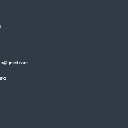
0
apia@gmail.com
ero