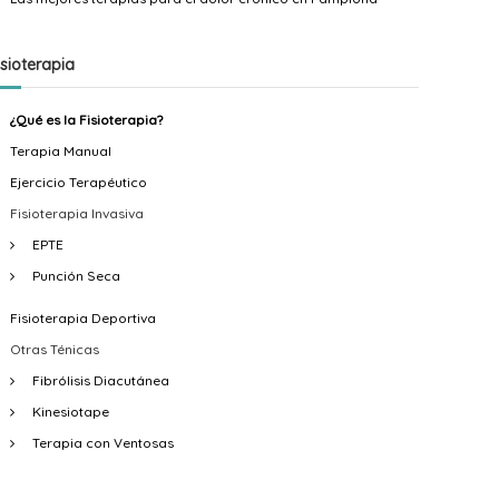
n
a
n
d
n
d
isioterapia
o
d
o
F
o
F
¿Qué es la Fisioterapia?
i
F
u
Terapia Manual
s
u
e
Ejercicio Terapéutico
Fisioterapia Invasiva
i
e
n
EPTE
o
n
t
Punción Seca
t
t
e
e
e
s
Fisioterapia Deportiva
r
s
E
Otras Ténicas
Fibrólisis Diacutánea
a
F
c
Kinesiotape
p
i
h
Terapia con Ventosas
i
s
e
a
i
v