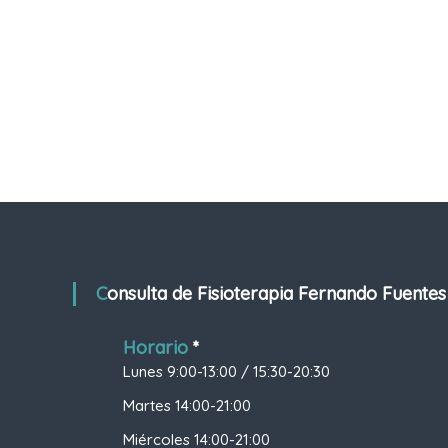
t
d
e
o
s
F
u
e
n
t
e
s
e
n
P
a
m
Consulta de Fisioterapia Fernando Fuentes
p
l
Horario
*
o
n
Lunes 9:00-13:00 / 15:30-20:30
a
Martes 14:00-21:00
Miércoles 14:00-21:00