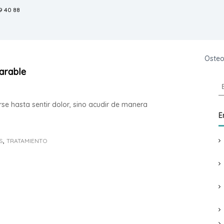
9 40 88
Inicio
Fisioterapia
Osteo
parable
B
u
s
rse hasta sentir dolor, sino acudir de manera
c
E
a
r
,
S
TRATAMIENTO
: