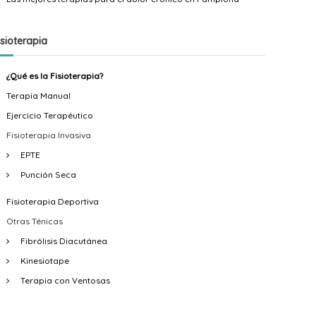
n
a
n
d
n
d
isioterapia
o
d
o
F
o
F
¿Qué es la Fisioterapia?
i
F
u
Terapia Manual
s
u
e
Ejercicio Terapéutico
Fisioterapia Invasiva
i
e
n
EPTE
o
n
t
Punción Seca
t
t
e
e
e
s
Fisioterapia Deportiva
r
s
E
Otras Ténicas
Fibrólisis Diacutánea
a
F
c
Kinesiotape
p
i
h
Terapia con Ventosas
i
s
e
a
i
v