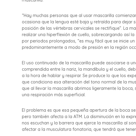
t
d
e
o
“Hay muchas personas que al usar mascarilla comienzan 
s
F
ocasiona que la lengua esté baja y retraída para dejar si
u
posición de las vértebras cervicales se rectifique”. La ma
e
realizar una hiperflexión de cuello, sobrecargando así la
n
por periodos prolongados, “es muy fácil que se inicie un
t
predominantemente a modo de presión en la región occip
e
s
e
El uso continuado de la mascarilla puede asociarse a un
n
comprendida entre la nariz, la mandíbula y el cuello, de
P
a la hora de hablar y respirar. Se produce lo que los ex
a
que condiciona esa alteración del tono normal de la mus
m
que al llevar la mascarilla abrimos ligeramente la boc
p
una respiración más superficial.
l
o
El problema es que esa pequeña apertura de la boca se ma
n
pero también afecta a la ATM. La disminución en la expre
a
nos escuchan y la barrera que ejerce la mascarilla al s
afectar a la musculatura fonatoria, que tendrá que tene