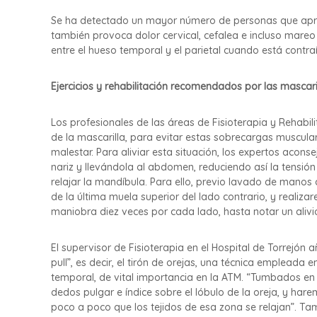
Se ha detectado un mayor número de personas que apriet
también provoca dolor cervical, cefalea e incluso mareo 
entre el hueso temporal y el parietal cuando está contra
Ejercicios y rehabilitación recomendados por las mascari
Los profesionales de las áreas de Fisioterapia y Rehabil
de la mascarilla, para evitar estas sobrecargas muscula
malestar. Para aliviar esta situación, los expertos acons
nariz y llevándola al abdomen, reduciendo así la tensi
relajar la mandíbula. Para ello, previo lavado de manos
de la última muela superior del lado contrario, y realiz
maniobra diez veces por cada lado, hasta notar un alivi
El supervisor de Fisioterapia en el Hospital de Torrejó
pull”, es decir, el tirón de orejas, una técnica emplead
temporal, de vital importancia en la ATM. “Tumbados e
dedos pulgar e índice sobre el lóbulo de la oreja, y har
poco a poco que los tejidos de esa zona se relajan”. Tam