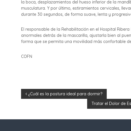
la boca, desplazamientos del hueso inferior de la mandíbu
musculatura. Y por último, estiramientos cervicales, lle
durante 30 segundos, de forma suave, lenta y progresiv
El responsable de la Rehabilitación en el Hospital Rib
anormales detrás de la mascarilla, ajustarla bien al puen
forma que se permita una movilidad más confortable de l
COFN
N
¿Cuál es la postura ideal para dormir?
Tratar el Dolor de 
a
v