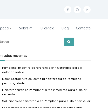
F
I
L
a
n
i
c
s
n
patía
Sobre mí
El centro
Blog
Contacto
e
t
k
b
a
e
B
u
o
g
d
s
c
o
r
i
a
ntradas recientes
r
k
a
n
Pamplona: tu centro de referencia en fisioterapia para el
–
m
–
dolor de rodilla
F
–
F
Dolor postquirúrgico: cómo la fisioterapia en Pamplona
e
F
e
puede ayudarte
r
e
r
Fisioterapeutas en Pamplona: alivio inmediato para el dolor
de cuello
n
r
n
Soluciones de fisioterapia en Pamplona para el dolor articular
a
n
a
Las mejores terapias para el dolor crónico en Pamplona