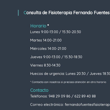
e
g
Consulta de Fisioterapia Fernando Fuentes
a
Horario
*
Lunes 9:00-13:00 / 15:30-20:30
c
Martes 14:00-21:00
i
Miércoles 14:00-21:00
ó
Jueves 9:00-13:00 / 15:30-18:30
Viernes 8:30-14:30
n
Huecos de urgencia: Lunes 20:30 / Jueves 18:3
d
* Contacta con nosotros si precisas atención en otro horario
e
Contacto
Teléfonos: 948 29 09 86 / 622 89 40 88
e
Correo electrónico: fernandofuentesfisioter