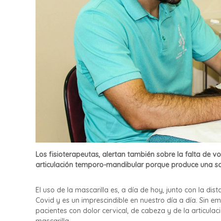
e
a
o
p
p
i
a
a
t
y
i
O
a
s
F
t
e
e
o
r
p
n
a
a
t
n
i
d
Los fisioterapeutas, alertan también sobre la falta de v
a
articulación temporo-mandibular porque produce una s
o
F
e
F
r
u
El uso de la mascarilla es, a día de hoy, junto con la dis
n
Covid y es un imprescindible en nuestro día a día. Sin 
e
a
pacientes con dolor cervical, de cabeza y de la articul
n
n
mascarilla.