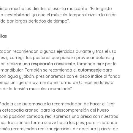
an mucho los dientes al usar la mascarilla. “Este gesto
o inestabilidad, ya que el músculo temporal cizalla la unión
ído por largos periodos de tiempo”.
llas
itación recomiendan algunos ejercicios durante y tras el uso
res y corregir las posturas que pueden provocar dolores y
ejan realizar una
respiración consciente
, tomando aire por la
ón mandibular. También se recomienda el
automasaje
para
 con agua y jabón, presionaremos con el dedo índice al fondo
aremos un ligero movimiento en forma de C, repitiendo esta
o de la tensión muscular acumulada”.
n añade a ese automasaje la recomendación de hacer el “ear
a en osteopatía craneal para la descomprensión del hueso
n una posición cómoda, realizaremos una presa con nuestros
emos tracción de forma suave hacia los pies, para ir notando
bién recomiendan realizar ejercicios de apertura y cierre de