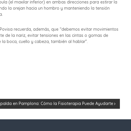
la (el maxilar inferior) en ambas direcciones para estirar la
vando la orejan hacia un hombro y manteniendo la tensión
a.
era Povisa recuerda, además, que “debemos evitar movimientos
te de la nariz, evitar tensiones en las cintas o gomas de
a boca, cuello y cabeza, también al hablar”.
Espalda en Pamplona: Cómo la Fisioterapia Puede Ayudarte