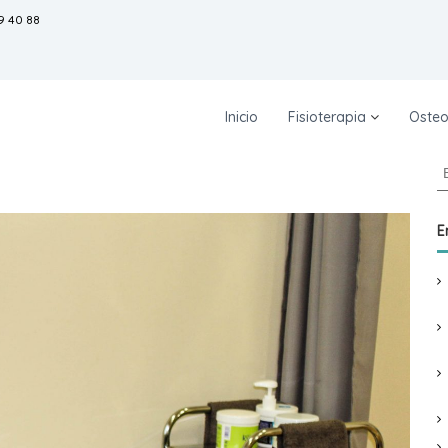
9 40 88
Inicio
Fisioterapia
Osteo
B
u
s
c
E
a
r
: